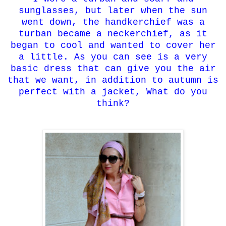
sunglasses
,
but later
when the
sun
went down
,
the handkerchief
was
a
turban
became a
neckerchief
,
as it
began to cool
and
wanted to
cover her
a little.
As you can see
is
a very
basic
dress that
can give you
the air
that we
want,
in addition
to
autumn is
perfect
with a jacket,
What do you
think
?