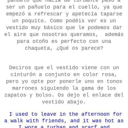
pañuelo que hacía de turbante paso a
ser un pañuelo para el cuello, ya que
empezó a refrescar y apetecía taparse
un poquito. Como podéis ver es un
vestido muy básico que le podemos dar
el aire que nosotras queramos, además
para otoño es perfecto con una
chaqueta, ¿Qué os parece?
Deciros que el vestido viene con un
cinturón a conjunto en color rosa,
pero yo opte por ponerle uno en tonos
marrones siguiendo la gama de los
zapatos y bolso. Os dejo el enlace del
vestido abajo.
I
used to
leave in the afternoon
for
a walk
with friends, and
it was hot
as
I wore a
turban and
scarf
and